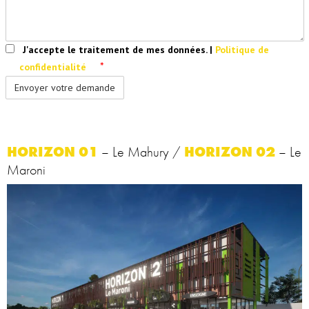
J'accepte le traitement de mes données. |
Politique de
*
confidentialité
HORIZON 01
– Le Mahury /
HORIZON 02
– Le
Maroni